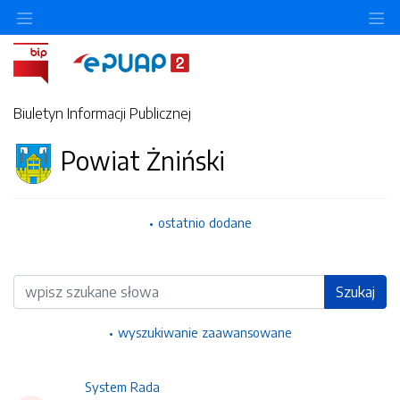
Ukryj/pokaż menu przedmiotowe
Uk
Biuletyn Informacji Publicznej
Powiat Żniński
ostatnio dodane
Wyszukiwarka
Szukaj
wyszukiwanie zaawansowane
System Rada