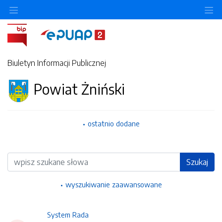
Ukryj/pokaż menu przedmiotowe
Uk
Biuletyn Informacji Publicznej
Powiat Żniński
ostatnio dodane
Wyszukiwarka
Szukaj
wyszukiwanie zaawansowane
System Rada