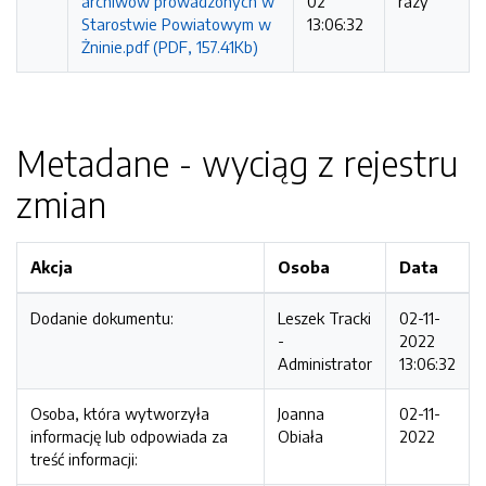
archiwów prowadzonych w
02
razy
Starostwie Powiatowym w
13:06:32
Żninie.pdf (PDF, 157.41Kb)
Metadane - wyciąg z rejestru
zmian
Akcja
Osoba
Data
Dodanie dokumentu:
Leszek Tracki
02-11-
-
2022
Administrator
13:06:32
Osoba, która wytworzyła
Joanna
02-11-
informację lub odpowiada za
Obiała
2022
treść informacji: