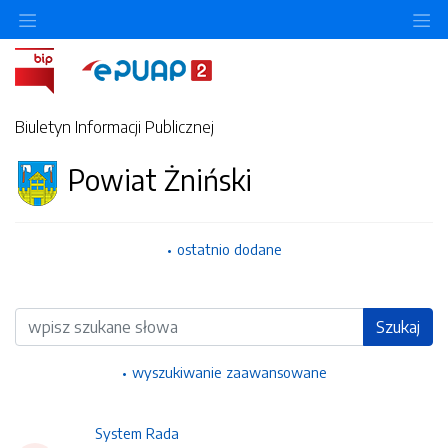
Ukryj/pokaż menu przedmiotowe
Uk
Biuletyn Informacji Publicznej
Powiat Żniński
ostatnio dodane
Wyszukiwarka
Szukaj
wyszukiwanie zaawansowane
System Rada