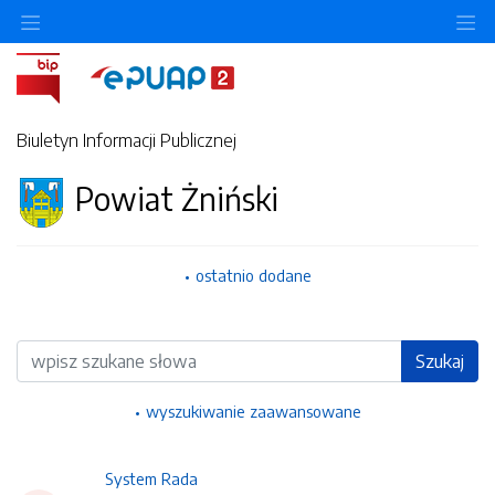
Ukryj/pokaż menu przedmiotowe
Uk
Biuletyn Informacji Publicznej
Powiat Żniński
ostatnio dodane
Wyszukiwarka
Szukaj
wyszukiwanie zaawansowane
System Rada