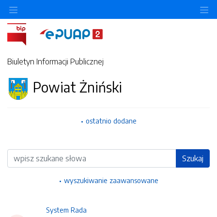
Ukryj/pokaż menu przedmiotowe
Uk
Biuletyn Informacji Publicznej
Powiat Żniński
ostatnio dodane
Wyszukiwarka
Szukaj
wyszukiwanie zaawansowane
System Rada