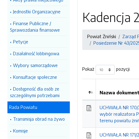
Jednostki Organizacyjne
Kadencja 
Finanse Publiczne /
Sprawozdania finansowe
Powiat Żniński
Zarząd 
Petycje
Posiedzenie Nr 43/202
Działalność lobbingowa
Wybory samorządowe
Pokaż
pozycji
Konsultacje społeczne
Dostępność dla osób ze
Nazwa dokumentu
szczególnymi potrzebami
Kolejność
Rada Powiatu
UCHWAŁA NR 170/20
wybór realizatora P
Transmisja obrad na żywo
terenu powiatu żni
Komisje
UCHWAŁA NR 171/20