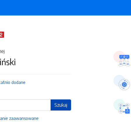
nej
iński
tatnio dodane
Szukaj
anie zaawansowane