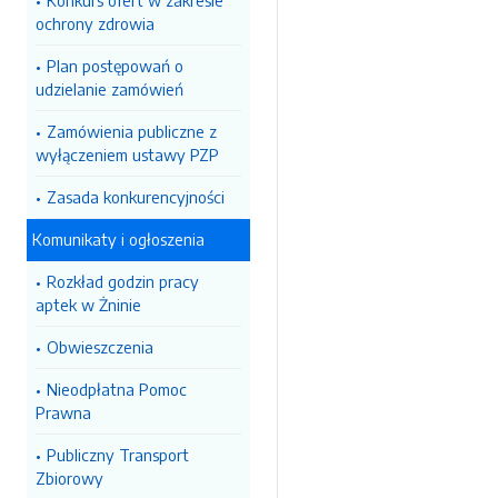
Konkurs ofert w zakresie
ochrony zdrowia
Plan postępowań o
udzielanie zamówień
Zamówienia publiczne z
wyłączeniem ustawy PZP
Zasada konkurencyjności
Komunikaty i ogłoszenia
Rozkład godzin pracy
aptek w Żninie
Obwieszczenia
Nieodpłatna Pomoc
Prawna
Publiczny Transport
Zbiorowy