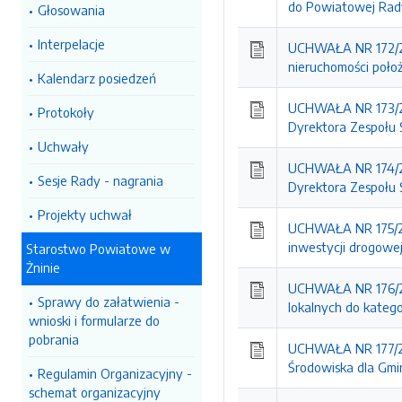
do Powiatowej Rad
Głosowania
Interpelacje
UCHWAŁA NR 172/20
nieruchomości poło
Kalendarz posiedzeń
UCHWAŁA NR 173/20
Protokoły
Dyrektora Zespołu 
Uchwały
UCHWAŁA NR 174/20
Sesje Rady - nagrania
Dyrektora Zespołu 
Projekty uchwał
UCHWAŁA NR 175/202
inwestycji drogowej
Starostwo Powiatowe w
Żninie
UCHWAŁA NR 176/20
Sprawy do załatwienia -
lokalnych do katego
wnioski i formularze do
pobrania
UCHWAŁA NR 177/20
Środowiska dla Gmi
Regulamin Organizacyjny -
schemat organizacyjny