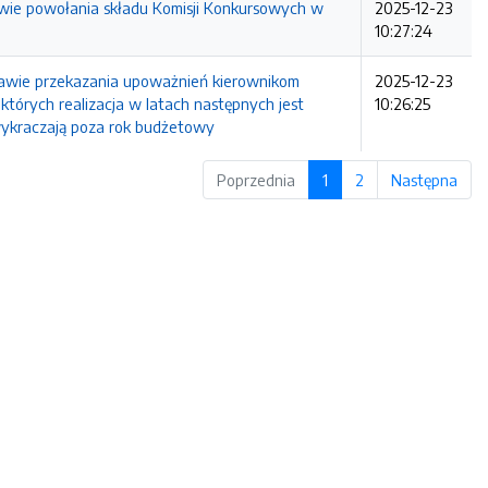
e powołania składu Komisji Konkursowych w
2025-12-23
10:27:24
wie przekazania upoważnień kierownikom
2025-12-23
tórych realizacja w latach następnych jest
10:26:25
i wykraczają poza rok budżetowy
Poprzednia
1
2
Następna