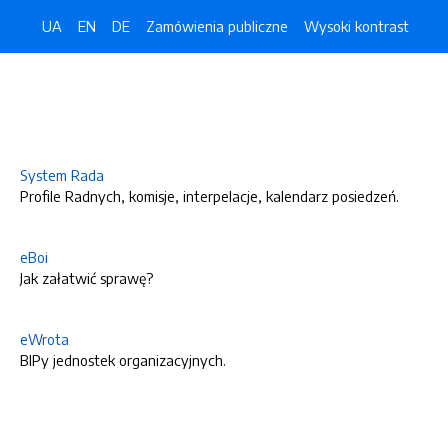
UA
EN
DE
Zamówienia publiczne
Wysoki kontrast
System Rada
Profile Radnych, komisje, interpelacje, kalendarz posiedzeń.
eBoi
Jak załatwić sprawę?
eWrota
BIPy jednostek organizacyjnych.