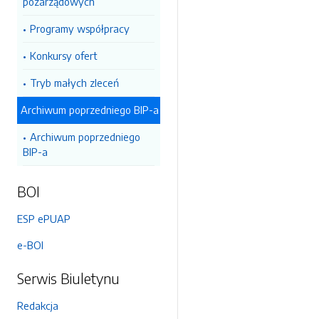
pozarządowych
Programy współpracy
Konkursy ofert
Tryb małych zleceń
Archiwum poprzedniego BIP-a
Archiwum poprzedniego
BIP-a
BOI
ESP ePUAP
e-BOI
Serwis Biuletynu
Redakcja