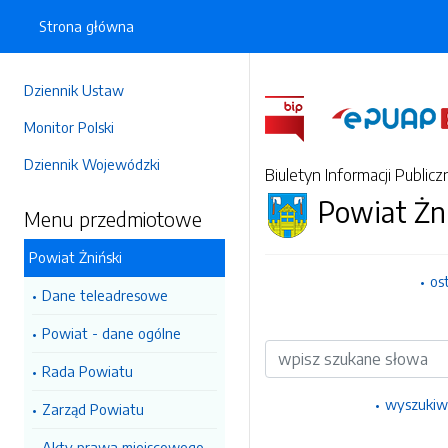
Strona główna
Dziennik Ustaw
Monitor Polski
Dziennik Wojewódzki
Biuletyn Informacji Publicz
Powiat Żn
Menu przedmiotowe
Powiat Żniński
os
Dane teleadresowe
Powiat - dane ogólne
Wyszukiwarka
Rada Powiatu
wyszukiw
Zarząd Powiatu
Akty prawa miejscowego