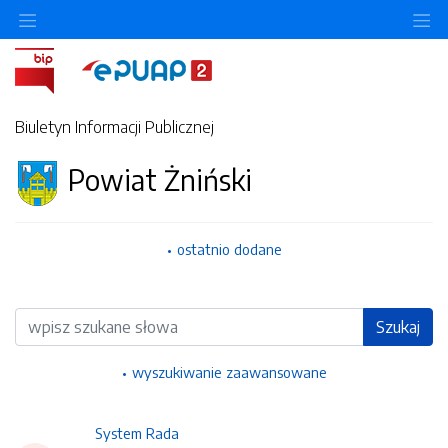
Ukryj/pokaż menu przedmiotowe
Uk
Biuletyn Informacji Publicznej
Powiat Żniński
ostatnio dodane
Wyszukiwarka
Szukaj
wyszukiwanie zaawansowane
System Rada