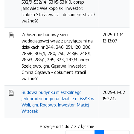
532/9-532/14, 531/5-531/10, obręb
Janowiec Wielkopolski. Inwestor:
Izabela Staśkiewicz -
dokument stracił
ważność
Zgłoszenie budowy sieci
2025-01-14
wodociągowej wraz z przyłączami na
13:13:07
działkach nr 244, 246, 251, 120, 286,
285/6, 304/1, 280, 250, 243/6, 248/1,
285/3, 285/1, 295, 323, 293/3 obręb
Szelejewo, gm. Gąsawa. Inwestor:
Gmina Gąsawa -
dokument stracił
ważność
Budowa budynku mieszkalnego
2025-01-02
jednorodzinnego na działce nr 65/13 w
15:22:12
Woli, gm. Rogowo. Inwestor: Maciej
Wrzosek
Pozycje od 1 do 7 z 7 łącznie