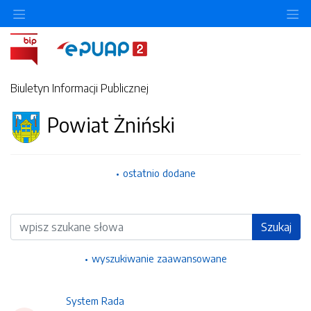
Ukryj/pokaż menu przedmiotowe
Uk
Biuletyn Informacji Publicznej
Powiat Żniński
ostatnio dodane
Wyszukiwarka
Szukaj
wyszukiwanie zaawansowane
System Rada