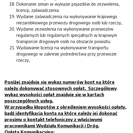
Dokonanie zmian w wykazie pojazdów do zezwolenia,
licencji, zaświadczenia
Wydanie zaświadczenia na wykonywanie krajowego
niezarobkowego przewozu drogowego osób lub rzeczy,
Wydanie zezwolenia na wykonywanie przewozów
regularnych lub regularnych specjalnych w krajowym
transporcie drogowym osób na obszarze powiatu.
Wydawanie licencji na wykonywanie transportu
drogowego w zakresie pośrednictwa przy przewozie
rzeczy,
Poniżej znajduje się wykaz numerów kont na które
należy dokonywać stosownych opłat. Szczegółowy
wykaz wysokości opłat znajduje się w kartach
poszczególnych usług.
W przypadku kłopotów z określeniem wysokości opłaty,
bądź identyfikacją konta na które należy jej dokonać
prosimy o kontakt telefoniczny z właściwymi
pracownikami Wydziału Komunikacji i Dróg.
Opłata Komunikacyjna: