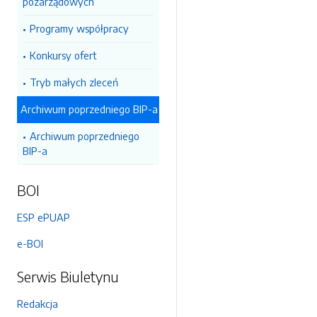
pozarządowych
Programy współpracy
Konkursy ofert
Tryb małych zleceń
Archiwum poprzedniego BIP-a
Archiwum poprzedniego
BIP-a
BOI
ESP ePUAP
e-BOI
Serwis Biuletynu
Redakcja