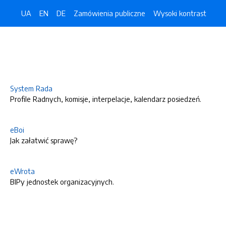
UA
EN
DE
Zamówienia publiczne
Wysoki kontrast
System Rada
Profile Radnych, komisje, interpelacje, kalendarz posiedzeń.
eBoi
Jak załatwić sprawę?
eWrota
BIPy jednostek organizacyjnych.