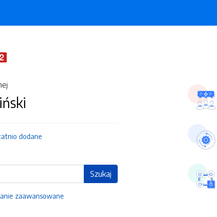
nej
iński
tatnio dodane
Szukaj
anie zaawansowane