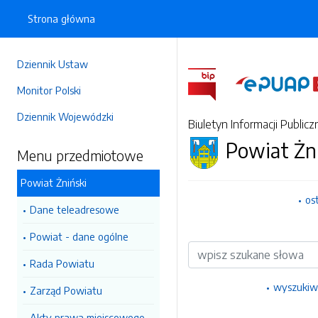
Strona główna
Dziennik Ustaw
Monitor Polski
Dziennik Wojewódzki
Biuletyn Informacji Publicz
Powiat Żn
Menu przedmiotowe
Powiat Żniński
os
Dane teleadresowe
Powiat - dane ogólne
Wyszukiwarka
Rada Powiatu
wyszukiw
Zarząd Powiatu
Akty prawa miejscowego