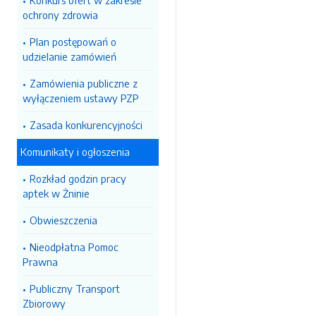
Konkurs ofert w zakresie
ochrony zdrowia
Plan postępowań o
udzielanie zamówień
Zamówienia publiczne z
wyłączeniem ustawy PZP
Zasada konkurencyjności
Komunikaty i ogłoszenia
Rozkład godzin pracy
aptek w Żninie
Obwieszczenia
Nieodpłatna Pomoc
Prawna
Publiczny Transport
Zbiorowy