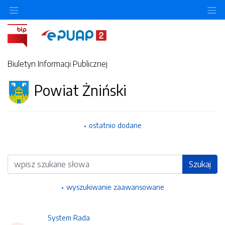
Ukryj/pokaż menu przedmiotowe
Uk
Biuletyn Informacji Publicznej
Powiat Żniński
ostatnio dodane
Wyszukiwarka
Szukaj
wyszukiwanie zaawansowane
System Rada