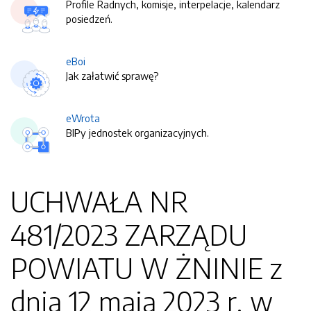
Profile Radnych, komisje, interpelacje, kalendarz
posiedzeń.
eBoi
Jak załatwić sprawę?
eWrota
BIPy jednostek organizacyjnych.
UCHWAŁA NR
481/2023 ZARZĄDU
POWIATU W ŻNINIE z
dnia 12 maja 2023 r. w