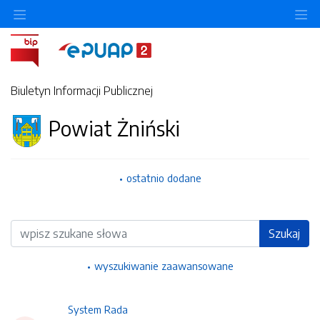
Ukryj/pokaż menu przedmiotowe
Uk
Biuletyn Informacji Publicznej
Powiat Żniński
ostatnio dodane
Wyszukiwarka
Szukaj
wyszukiwanie zaawansowane
System Rada