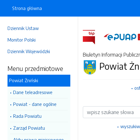
Strona główna
Dziennik Ustaw
Monitor Polski
Dziennik Wojewódzki
Biuletyn Informacji Publicz
Powiat Żn
Menu przedmiotowe
Powiat Żniński
os
Dane teleadresowe
Powiat - dane ogólne
Wyszukiwarka
Rada Powiatu
wyszukiw
Zarząd Powiatu
Akty prawa miejscowego