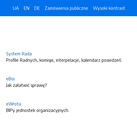
UA
EN
DE
Zamówienia publiczne
Wysoki kontrast
System Rada
Profile Radnych, komisje, interpelacje, kalendarz posiedzeń.
eBoi
Jak załatwić sprawę?
eWrota
BIPy jednostek organizacyjnych.