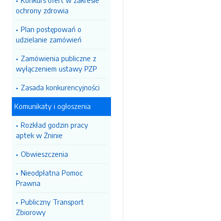
Konkurs ofert w zakresie
ochrony zdrowia
Plan postępowań o
udzielanie zamówień
Zamówienia publiczne z
wyłączeniem ustawy PZP
Zasada konkurencyjności
Komunikaty i ogłoszenia
Rozkład godzin pracy
aptek w Żninie
Obwieszczenia
Nieodpłatna Pomoc
Prawna
Publiczny Transport
Zbiorowy