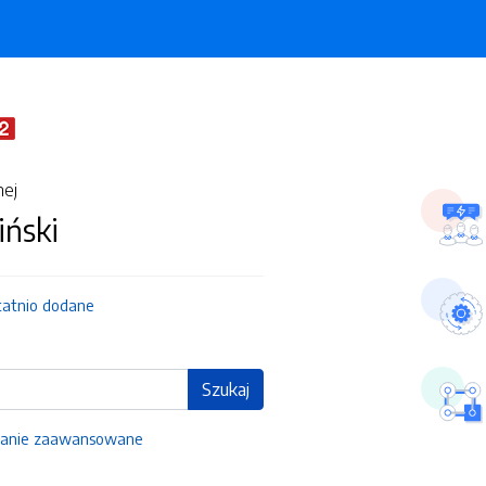
nej
iński
tatnio dodane
Szukaj
anie zaawansowane