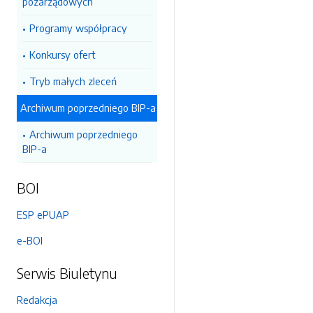
pozarządowych
Programy współpracy
Konkursy ofert
Tryb małych zleceń
Archiwum poprzedniego BIP-a
Archiwum poprzedniego
BIP-a
BOI
ESP ePUAP
e-BOI
Serwis Biuletynu
Redakcja