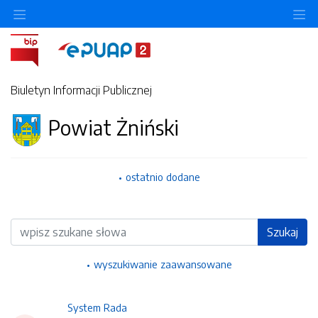
Ukryj/pokaż menu przedmiotowe
Uk
Biuletyn Informacji Publicznej
Powiat Żniński
ostatnio dodane
Wyszukiwarka
Szukaj
wyszukiwanie zaawansowane
System Rada