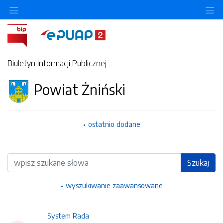
Ukryj/pokaż menu przedmiotowe
Uk
Biuletyn Informacji Publicznej
Powiat Żniński
ostatnio dodane
Wyszukiwarka
Szukaj
wyszukiwanie zaawansowane
System Rada