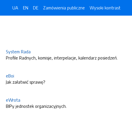
UA
EN
DE
Zamówienia publiczne
Wysoki kontrast
System Rada
Profile Radnych, komisje, interpelacje, kalendarz posiedzeń.
eBoi
Jak załatwić sprawę?
eWrota
BIPy jednostek organizacyjnych.