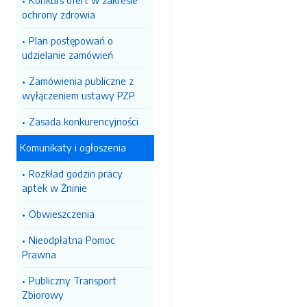
Konkurs ofert w zakresie
ochrony zdrowia
Plan postępowań o
udzielanie zamówień
Zamówienia publiczne z
wyłączeniem ustawy PZP
Zasada konkurencyjności
Komunikaty i ogłoszenia
Rozkład godzin pracy
aptek w Żninie
Obwieszczenia
Nieodpłatna Pomoc
Prawna
Publiczny Transport
Zbiorowy