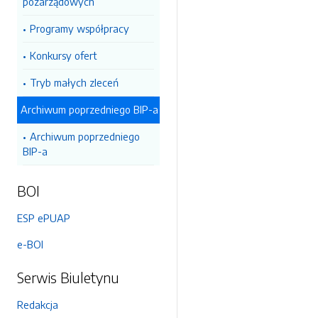
pozarządowych
Programy współpracy
Konkursy ofert
Tryb małych zleceń
Archiwum poprzedniego BIP-a
Archiwum poprzedniego
BIP-a
BOI
ESP ePUAP
e-BOI
Serwis Biuletynu
Redakcja