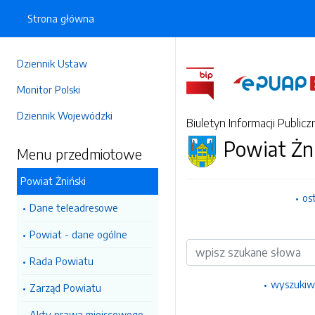
Strona główna
Dziennik Ustaw
Monitor Polski
Dziennik Wojewódzki
Biuletyn Informacji Publicz
Powiat Żn
Menu przedmiotowe
Powiat Żniński
os
Dane teleadresowe
Powiat - dane ogólne
Wyszukiwarka
Rada Powiatu
wyszukiw
Zarząd Powiatu
Akty prawa miejscowego