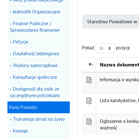
Jednostki Organizacyjne
Starostwo Powiatowe w Ż
Finanse Publiczne /
Sprawozdania finansowe
Petycje
Pokaż
pozycji
Działalność lobbingowa
Nazwa dokumentu
Wybory samorządowe
Kolejność
Konsultacje społeczne
Informacja o wynik
Dostępność dla osób ze
szczególnymi potrzebami
Lista kandydatów, 
Rada Powiatu
Transmisja obrad na żywo
Ogłoszenie o konku
ważność
Komisje