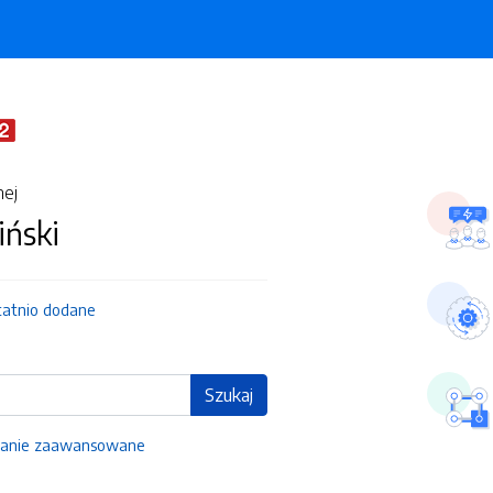
nej
iński
tatnio dodane
Szukaj
anie zaawansowane