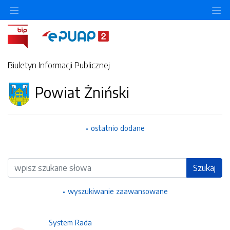
Ukryj/pokaż menu przedmiotowe
Uk
Biuletyn Informacji Publicznej
Powiat Żniński
ostatnio dodane
Wyszukiwarka
Szukaj
wyszukiwanie zaawansowane
System Rada