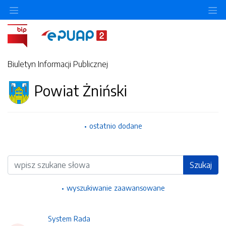
Ukryj/pokaż menu przedmiotowe
Uk
Biuletyn Informacji Publicznej
Powiat Żniński
ostatnio dodane
Wyszukiwarka
Szukaj
wyszukiwanie zaawansowane
System Rada