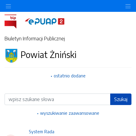
Ukryj/pokaż menu przedmiotowe
Uk
Biuletyn Informacji Publicznej
Powiat Żniński
ostatnio dodane
Wyszukiwarka
Szukaj
wyszukiwanie zaawansowane
System Rada