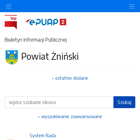
Ukryj/pokaż menu przedmiotowe
Uk
Biuletyn Informacji Publicznej
Powiat Żniński
ostatnio dodane
Wyszukiwarka
Szukaj
wyszukiwanie zaawansowane
System Rada