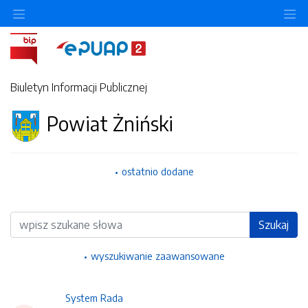
Ukryj/pokaż menu przedmiotowe
Uk
Biuletyn Informacji Publicznej
Powiat Żniński
ostatnio dodane
Wyszukiwarka
Szukaj
wyszukiwanie zaawansowane
System Rada