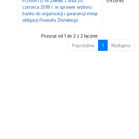
POWIATU W ŻNINIE z dnia 20
09:05:43
czerwca 2018 r. w sprawie wyboru
banku do organizacji i gwarancji emisji
obligacji Powiatu Żnińskiego
Pozycje od 1 do 2 z 2 łącznie
Poprzednia
1
Następna