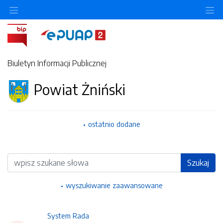
Ukryj/pokaż menu przedmiotowe
Uk
Biuletyn Informacji Publicznej
Powiat Żniński
ostatnio dodane
Wyszukiwarka
Szukaj
wyszukiwanie zaawansowane
System Rada