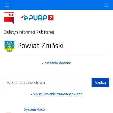
Ukryj/pokaż menu przedmiotowe
Uk
Biuletyn Informacji Publicznej
Powiat Żniński
ostatnio dodane
Wyszukiwarka
Szukaj
wyszukiwanie zaawansowane
System Rada