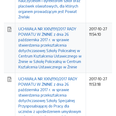
nauczycielom i dyrektorom szkół oraz
placówek oświatowych, dla których
organem prowadzącym jest Powiat
Żniński
UCHWAŁA NR XXIV/191/2017 RADY
2017-10-27
POWIATU W ŻNINIE z dnia 26
11:54:10
października 2017 r. w sprawie
stwierdzenia przekształcenia
dotychczasowej Szkoły Policealnej w
Centrum Kształcenia Ustawicznego w
Żninie w Szkołę Policealną w Centrum
Kształcenia Ustawicznego w Żninie
UCHWAŁA NR XXIV/190/2017 RADY
2017-10-27
POWIATU W ŻNINIE z dnia 26
11:53:18
października 2017 r. w sprawie
stwierdzenia przekształcenia
dotychczasowej Szkoły Specjalnej
Przysposabiającej do Pracy dla
uczniów z upośledzeniem umysłowym