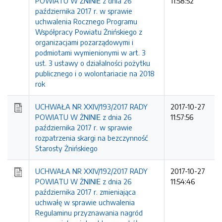
POWIATU W ŻNINIE z dnia 26
11:58:52
października 2017 r. w sprawie
uchwalenia Rocznego Programu
Współpracy Powiatu Żnińskiego z
organizacjami pozarządowymi i
podmiotami wymienionymi w art. 3
ust. 3 ustawy o działalności pożytku
publicznego i o wolontariacie na 2018
rok
UCHWAŁA NR XXIV/193/2017 RADY
2017-10-27
POWIATU W ŻNINIE z dnia 26
11:57:56
października 2017 r. w sprawie
rozpatrzenia skargi na bezczynność
Starosty Żnińskiego
UCHWAŁA NR XXIV/192/2017 RADY
2017-10-27
POWIATU W ŻNINIE z dnia 26
11:54:46
października 2017 r. zmieniająca
uchwałę w sprawie uchwalenia
Regulaminu przyznawania nagród