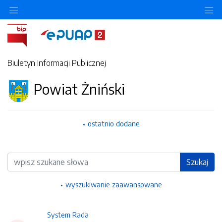
Ukryj/pokaż menu przedmiotowe
Uk
Biuletyn Informacji Publicznej
Powiat Żniński
ostatnio dodane
Wyszukiwarka
Szukaj
wyszukiwanie zaawansowane
System Rada