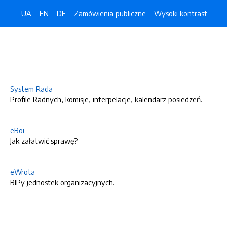
UA
EN
DE
Zamówienia publiczne
Wysoki kontrast
System Rada
Profile Radnych, komisje, interpelacje, kalendarz posiedzeń.
eBoi
Jak załatwić sprawę?
eWrota
BIPy jednostek organizacyjnych.