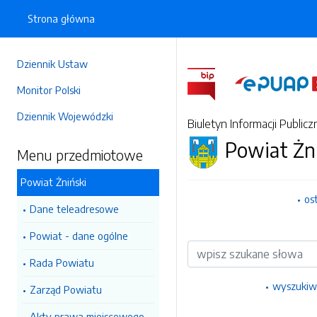
Strona główna
Dziennik Ustaw
Monitor Polski
Dziennik Wojewódzki
Biuletyn Informacji Publicz
Powiat Żn
Menu przedmiotowe
Powiat Żniński
os
Dane teleadresowe
Powiat - dane ogólne
Wyszukiwarka
Rada Powiatu
wyszukiw
Zarząd Powiatu
Akty prawa miejscowego