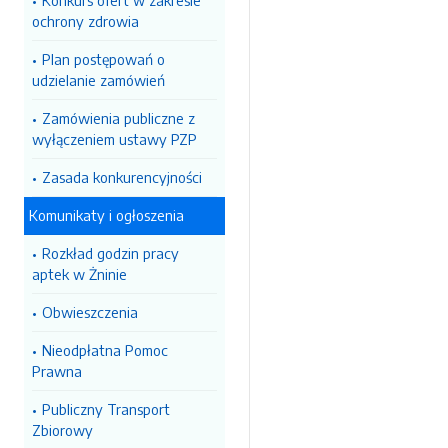
Konkurs ofert w zakresie
ochrony zdrowia
Plan postępowań o
udzielanie zamówień
Zamówienia publiczne z
wyłączeniem ustawy PZP
Zasada konkurencyjności
Komunikaty i ogłoszenia
Rozkład godzin pracy
aptek w Żninie
Obwieszczenia
Nieodpłatna Pomoc
Prawna
Publiczny Transport
Zbiorowy