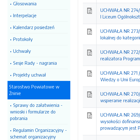
Głosowania
UCHWAŁA NR 274/20
Interpelacje
I Liceum Ogólnokszt
Kalendarz posiedzeń
UCHWAŁA NR 273/20
lokalnej do kategor
Protokoły
Uchwały
UCHWAŁA NR 272/20
realizatora Program
Sesje Rady - nagrania
UCHWAŁA NR 271 / 
Projekty uchwał
Wiedzy o Unii Europ
Starostwo Powiatowe w
Żninie
UCHWAŁA NR 270/20
wspieranie realizac
Sprawy do załatwienia -
wnioski i formularze do
UCHWAŁA NR 269/20
pobrania
wysokości dofinans
prowadzącym jest P
Regulamin Organizacyjny -
schemat organizacyjny