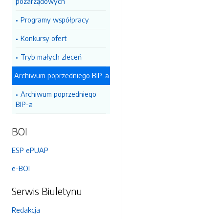
pozarządowych
Programy współpracy
Konkursy ofert
Tryb małych zleceń
Archiwum poprzedniego BIP-a
Archiwum poprzedniego
BIP-a
BOI
ESP ePUAP
e-BOI
Serwis Biuletynu
Redakcja