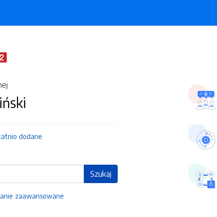
nej
iński
tatnio dodane
Szukaj
anie zaawansowane