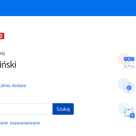
nej
iński
tatnio dodane
Szukaj
anie zaawansowane