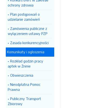
Konkurs ofert w zakresie
ochrony zdrowia
Plan postępowań o
udzielanie zamówień
Zamówienia publiczne z
wyłączeniem ustawy PZP
Zasada konkurencyjności
Komunikaty i ogłoszenia
Rozkład godzin pracy
aptek w Żninie
Obwieszczenia
Nieodpłatna Pomoc
Prawna
Publiczny Transport
Zbiorowy