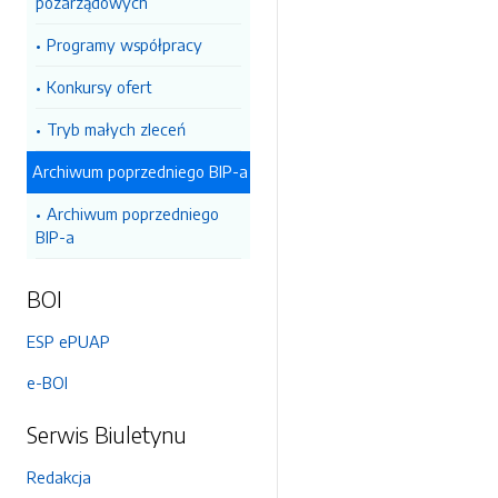
pozarządowych
Programy współpracy
Konkursy ofert
Tryb małych zleceń
Archiwum poprzedniego BIP-a
Archiwum poprzedniego
BIP-a
BOI
ESP ePUAP
e-BOI
Serwis Biuletynu
Redakcja