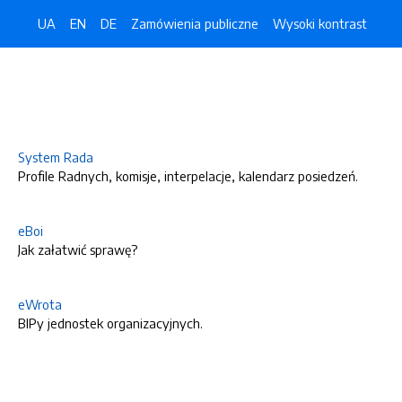
UA
EN
DE
Zamówienia publiczne
Wysoki kontrast
System Rada
Profile Radnych, komisje, interpelacje, kalendarz posiedzeń.
eBoi
Jak załatwić sprawę?
eWrota
BIPy jednostek organizacyjnych.