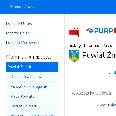
Strona główna
Dziennik Ustaw
Monitor Polski
Dziennik Wojewódzki
Biuletyn Informacji Publicz
Powiat Żn
Menu przedmiotowe
Powiat Żniński
os
Dane teleadresowe
Powiat - dane ogólne
Wyszukiwarka
Rada Powiatu
wyszukiw
Zarząd Powiatu
Akty prawa miejscowego