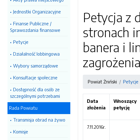
Jednostki Organizacyjne
Petycja z 
Finanse Publiczne /
stronach 
Sprawozdania finansowe
Petycje
banera i l
Działalność lobbingowa
zagrożeni
Wybory samorządowe
Konsultacje społeczne
Powiat Żniński
Petycje
Dostępność dla osób ze
szczególnymi potrzebami
Data
Wnoszący
złożenia
petycję
Rada Powiatu
Transmisja obrad na żywo
7.11.2016r.
Komisje