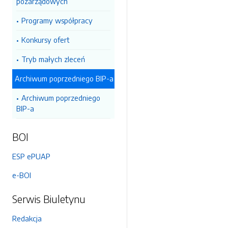
pozarządowych
Programy współpracy
Konkursy ofert
Tryb małych zleceń
Archiwum poprzedniego BIP-a
Archiwum poprzedniego
BIP-a
BOI
ESP ePUAP
e-BOI
Serwis Biuletynu
Redakcja