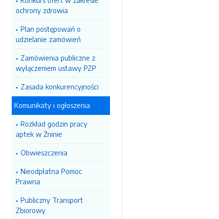
Konkurs ofert w zakresie
ochrony zdrowia
Plan postępowań o
udzielanie zamówień
Zamówienia publiczne z
wyłączeniem ustawy PZP
Zasada konkurencyjności
Komunikaty i ogłoszenia
Rozkład godzin pracy
aptek w Żninie
Obwieszczenia
Nieodpłatna Pomoc
Prawna
Publiczny Transport
Zbiorowy