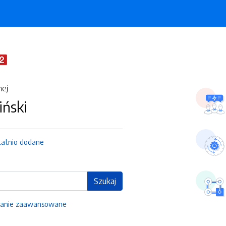
nej
iński
tatnio dodane
Szukaj
anie zaawansowane