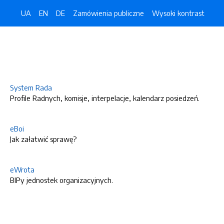
UA
EN
DE
Zamówienia publiczne
Wysoki kontrast
System Rada
Profile Radnych, komisje, interpelacje, kalendarz posiedzeń.
eBoi
Jak załatwić sprawę?
eWrota
BIPy jednostek organizacyjnych.