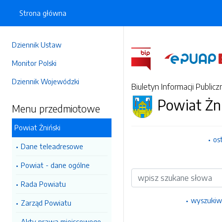
Strona główna
Dziennik Ustaw
Monitor Polski
Dziennik Wojewódzki
Biuletyn Informacji Publicz
Powiat Żn
Menu przedmiotowe
Powiat Żniński
os
Dane teleadresowe
Powiat - dane ogólne
Wyszukiwarka
Rada Powiatu
wyszukiw
Zarząd Powiatu
Akty prawa miejscowego